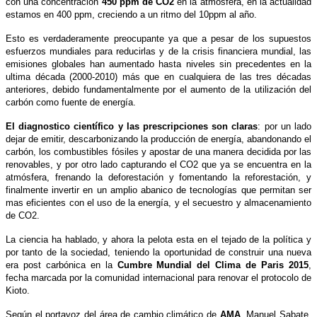
con una concentración
450 ppm de CO2
en la atmósfera, en la actualidad
estamos en 400 ppm, creciendo a un ritmo del 10ppm al año.
Esto es verdaderamente preocupante ya que a pesar de los supuestos
esfuerzos mundiales para reducirlas y de la crisis financiera mundial, las
emisiones globales han aumentado hasta niveles sin precedentes en la
ultima década (2000-2010) más que en cualquiera de las tres décadas
anteriores, debido fundamentalmente por el aumento de la utilización del
carbón como fuente de energía.
El diagnostico científico y las prescripciones son claras
: por un lado
dejar de emitir, descarbonizando la producción de energía, abandonando el
carbón, los combustibles fósiles y apostar de una manera decidida por las
renovables, y por otro lado capturando el CO2 que ya se encuentra en la
atmósfera, frenando la deforestación y fomentando la reforestación, y
finalmente invertir en un amplio abanico de tecnologías que permitan ser
mas eficientes con el uso de la energía, y el secuestro y almacenamiento
de CO2.
La ciencia ha hablado, y ahora la pelota esta en el tejado de la política y
por tanto de la sociedad, teniendo la oportunidad de construir una nueva
era post carbónica en la
Cumbre Mundial del Clima de Paris 2015
,
fecha marcada por la comunidad internacional para renovar el protocolo de
Kioto.
Según el portavoz del área de cambio climático de
AMA
, Manuel Sabate,