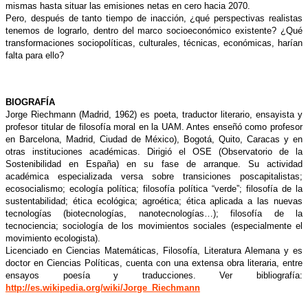
mismas hasta situar las emisiones netas en cero hacia 2070.
Pero, después de tanto tiempo de inacción, ¿qué perspectivas realistas
tenemos de lograrlo, dentro del marco socioeconómico existente? ¿Qué
transformaciones sociopolíticas, culturales, técnicas, económicas, harían
falta para ello?
BIOGRAFÍA
Jorge Riechmann (Madrid, 1962) es poeta, traductor literario, ensayista y
profesor titular de filosofía moral en la UAM. Antes enseñó como profesor
en Barcelona, Madrid, Ciudad de México), Bogotá, Quito, Caracas y en
otras instituciones académicas. Dirigió el OSE (Observatorio de la
Sostenibilidad en España) en su fase de arranque. Su actividad
académica especializada versa sobre transiciones poscapitalistas;
ecosocialismo; ecología política; filosofía política “verde”; filosofía de la
sustentabilidad; ética ecológica; agroética; ética aplicada a las nuevas
tecnologías (biotecnologías, nanotecnologías…); filosofía de la
tecnociencia; sociología de los movimientos sociales (especialmente el
movimiento ecologista).
Licenciado en Ciencias Matemáticas, Filosofía, Literatura Alemana y es
doctor en Ciencias Políticas, cuenta con una extensa obra literaria, entre
ensayos poesía y traducciones.
Ver bibliografía:
http://es.wikipedia.org/wiki/Jorge_Riechmann