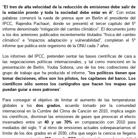
"
El tren de alta velocidad de la reducción de emisiones debe salir de
la estación pronto y toda la sociedad debe estar en é
l”. Con estas
palabras comenzó la rueda de prensa ayer en Berlín el presidente del
IPCC, Rajendra Pachauri, donde se presentó el tercer capitulo del 5º
informe denominado “mitigación del cambio climático”. El documento junto
a los dos anteriores publicados recientemente titulados “física del cambio
climático” e “impactos adaptación y vulnerabilidad”, completan el 5º
informe que publica este organismo de la ONU cada 7 años.
Los informes del IPCC, pretenden sentar las bases científicas de cara a
las negociaciones políticas internacionales, y tal como mencionó en la
presentación de Berlín, Youba Sobona, uno de los tres codirectores del
grupo de trabajo que ha producido el informe, "
los políticos tienen que
tomar decisiones, ellos son los pilotos, los capitanes del barco. Los
científicos sólo somos los cartógrafos que hacen los mapas que
puedan guiar a esos patrones
”.
Para conseguir el objetivo de limitar el aumento de las temperaturas
globales a los
dos grados
, acuerdo tomado por la comunidad
internacional en la Cumbre del Clima de Cancún en 2010, implica según
los científicos, disminuir las emisiones de gases que provocan el efecto
invernadero entre un
40 y un 70%
en comparación con 2010 para
mediados del siglo. Y al ritmo de emisiones actuales sobrepasaríamos el
límite de los dos grados en el 2030, cifra que según la ciencia se llegaría