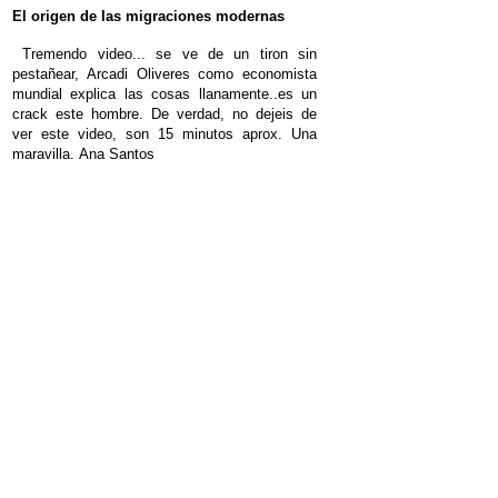
El origen de las migraciones modernas
Tremendo video... se ve de un tiron sin
pestañear, Arcadi Oliveres como economista
mundial explica las cosas llanamente..es un
crack este hombre.
De verdad, no dejeis de
ver este video, son 15 minutos aprox.
U
na
maravilla
.
Ana Santos