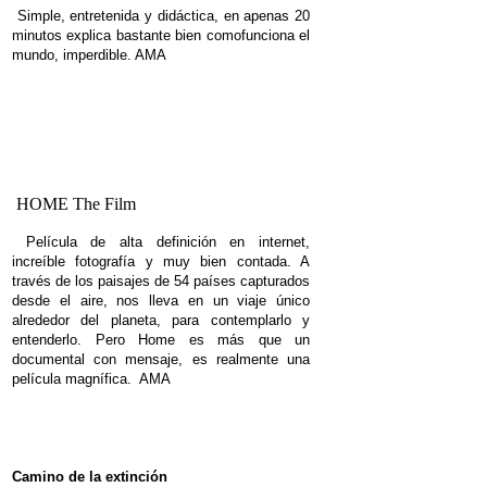
Simple, entretenida y didáctica, en apenas 20
minutos explica bastante bien como
funciona el
mundo, imperdible.
AMA
HOME The Film
Película de alta definición en internet,
increíble fotografía y muy bien contada. A
través de los paisajes de 54 países capturados
bbbbbbbbbbbbbbbbbbb
desde el aire, nos lleva en un viaje único
alrededor del planeta, para contemplarlo y
entenderlo. Pero Home es más que un
documental con mensaje, es realmente una
película magnífica.
AMA
Camino de la extinción