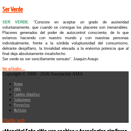
Ser Verde
SER VERDE
: “Consiste en aceptar un grado de austeridad
voluntariamente, que cuando se consigue los placeres son inenarrables.
Placeres generados del poder de autocontrol consciente, de lo que
estamos haciendo con nuestro mundo y con nuestras personas
individualmente, frente a la sórdida voluptuosidad del consumismo,
delirante despilfarro, la trivialidad elevada a la enésima potencia que al
final deja absolutamente insatisfecho.
Ser verde es ser sencillamente sensato”. Joaquín Araujo
Ver artículos ...
Copyright © 2008 - 2026 Asociación AMA
Home
AMA
Cambio climático
Soluciones
Proyectos
Noticias
Diseño web