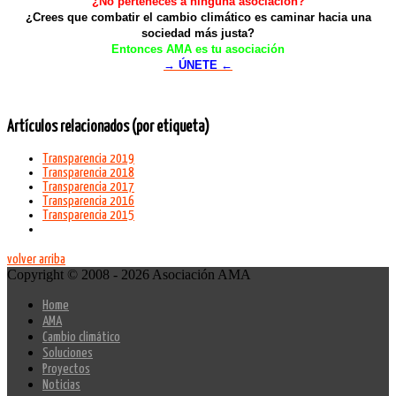
¿No perteneces a ninguna asociación?
¿Crees que combatir el cambio climático es caminar hacia una
sociedad más justa?
Entonces AMA es tu asociación
→ ÚNETE ←
Artículos relacionados (por etiqueta)
Transparencia 2019
Transparencia 2018
Transparencia 2017
Transparencia 2016
Transparencia 2015
volver arriba
Copyright © 2008 - 2026 Asociación AMA
Home
AMA
Cambio climático
Soluciones
Proyectos
Noticias