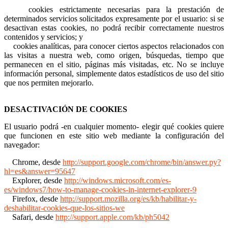
cookies estrictamente necesarias para la prestación de
determinados servicios solicitados expresamente por el usuario: si se
desactivan estas cookies, no podrá recibir correctamente nuestros
contenidos y servicios; y
cookies analíticas, para conocer ciertos aspectos relacionados con
las visitas a nuestra web, como origen, búsquedas, tiempo que
permanecen en el sitio, páginas más visitadas, etc. No se incluye
información personal, simplemente datos estadísticos de uso del sitio
que nos permiten mejorarlo.
DESACTIVACIÓN DE COOKIES
El usuario podrá -en cualquier momento- elegir qué cookies quiere
que funcionen en este sitio web mediante la configuración del
navegador:
Chrome, desde
http://support.google.com/chrome/bin/answer.py?
hl=es&answer=95647
Explorer, desde
http://windows.microsoft.com/es-
es/windows7/how-to-manage-cookies-in-internet-explorer-9
Firefox, desde
http://support.mozilla.org/es/kb/habilitar-y-
deshabilitar-cookies-que-los-sitios-we
Safari, desde
http://support.apple.com/kb/ph5042