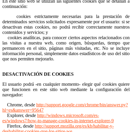
En este sitio web se utilizan las siguientes cookies que se detallan a
continuación:
cookies estrictamente necesarias para la prestación de
determinados servicios solicitados expresamente por el usuario: si se
desactivan estas cookies, no podrá recibir correctamente nuestros
contenidos y servicios; y
cookies analíticas, para conocer ciertos aspectos relacionados con
las visitas a nuestra web, como origen, búsquedas, tiempo que
permanecen en el sitio, páginas más visitadas, etc. No se incluye
información personal, simplemente datos estadísticos de uso del sitio
que nos permiten mejorarlo.
DESACTIVACIÓN DE COOKIES
El usuario podrá -en cualquier momento- elegir qué cookies quiere
que funcionen en este sitio web mediante la configuración del
navegador:
Chrome, desde
http://support.google.com/chrome/bin/answer.py?
hl=es&answer=95647
Explorer, desde
http://windows.microsoft.com/es-
es/windows7/how-to-manage-cookies-in-internet-explorer-9
Firefox, desde
http://support.mozilla.org/es/kb/habilitar-y-
deshabilitar-cookies-que-los-sitios-we