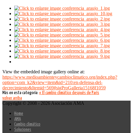
View the embedded image gallery online at:
https://www.medioambienteycambioclimatico.org/index.php?
option=com_k2&view=item&id=210:en-defensa-del-
decrecimiento&Itemid=569#sigProGalleria15168f1059
Más en esta categoría:
« El cambio climático después de París
volver arriba
Copyright © 2008 - 2026 Asociación AMA
Home
AMA
Cambio climático
Soluciones