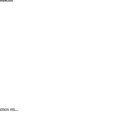
inuación
nos en...