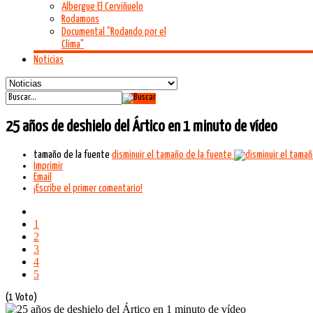
Albergue El Cerviñuelo
Rodamons
Documental "Rodando por el
Clima"
Noticias
25 años de deshielo del Ártico en 1 minuto de vídeo
tamaño de la fuente
disminuir el tamaño de la fuente
Imprimir
Email
¡Escribe el primer comentario!
1
2
3
4
5
(1 Voto)