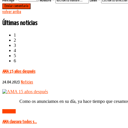
Mensaje *
Nombre *
Email *
volver arriba
Últimas noticias
1
2
3
4
5
6
AMA 15 años después
24.04.2023
Noticias
Como os anunciamos en su día, ya hace tiempo que cesamos en nues
Leer más
AMA clausura todos s…