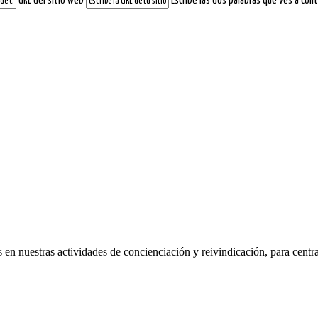
URL del sitio web
Escribe las dos palabras que ves a cont
tras actividades de concienciación y reivindicación, para centrar